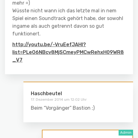
mehr =)
Wüsste nicht wann ich das letzte mal in nem
Spiel einen Soundtrack gehört habe, der sowohl
ingame als auch getrennt davon so gut
funktionert.
http://youtu.be/-VruEefJAHI?
list=PLeO6NBcv8MjSCmeyPMCwRehxH09WR8
_V7
Haschbeutel
17. Dezember 2014 um 12:02 Uhr
Beim “Vorgänger” Bastion ;)