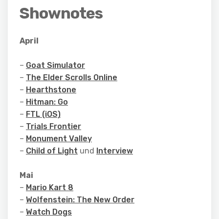
Shownotes
April
–
Goat Simulator
–
The Elder Scrolls Online
–
Hearthstone
–
Hitman: Go
–
FTL (iOS)
–
Trials Frontier
–
Monument Valley
–
Child of Light
und
Interview
Mai
–
Mario Kart 8
–
Wolfenstein: The New Order
–
Watch Dogs