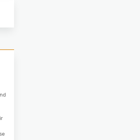
und
ir
se