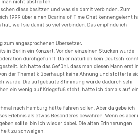
 man nicht abstreiten.
enschen diese besitzen und was sie damit verbinden. Zum
 sich 1999 über einen Ocarina of Time Chat kennengelernt h
hat, weil sie damit so viel verbinden. Das empfinde ich
ng zum angesprochenen Übersetzer.
ts in Berlin ein Konzert. Vor den einzelnen Stücken wurde
deration durchgeführt. Da er natürlich kein Deutsch konn
gestellt. Ich hatte das Gefühl, dass man diesen Mann erst i
 von der Thematik überhaupt keine Ahnung und stotterte si
lich wurde. Die aufgebaute Stimmung wurde dadurch sehr
chen ein wenig auf Kriegsfuß steht, hätte ich damals auf ei
ochmal nach Hamburg hätte fahren sollen. Aber da gebe ich
ses Erlebnis als etwas Besonderes bewahren. Wenn es aber 
eben sollte, bin ich wieder dabei. Die alten Erinnerungen
nheit zu schwelgen.