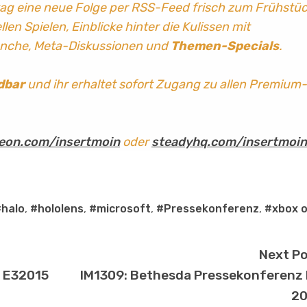
tag
eine neue Folge per RSS-Feed frisch zum Frühstü
len Spielen, Einblicke hinter die Kulissen mit
anche, Meta-Diskussionen und
Themen-Specials
.
dbar
und ihr erhaltet sofort Zugang zu allen Premium-
eon.com/insertmoin
oder
steadyhq.com/insertmoin
halo
,
#hololens
,
#microsoft
,
#Pressekonferenz
,
#xbox 
Next P
z E32015
IM1309: Bethesda Pressekonferenz
20