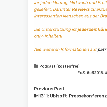
ihr jeden Montag, Mittwoch und Frei
geliefert. Darunter
Reviews
zu aktuel
interessanten Menschen aus der Br
Die Unterstützung ist
jederzeit kün
only-Inhalten!
Alle weiteren Informationen auf
patr
Podcast (kostenfrei)
#e3
,
#e32015
,
#
Previous Post
IM1311: Ubisoft-Pressekonferen