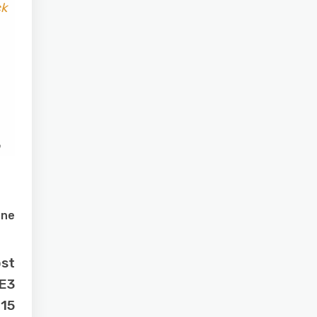
ck
one
ost
 E3
15