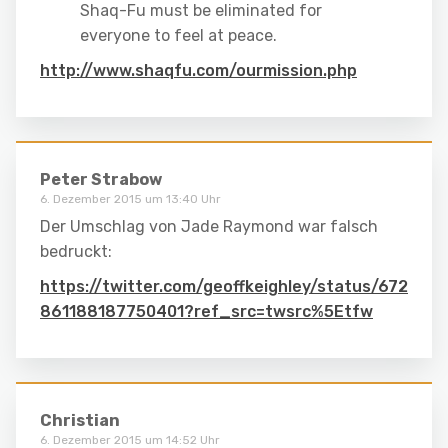
Shaq-Fu must be eliminated for
everyone to feel at peace.
http://www.shaqfu.com/ourmission.php
Peter Strabow
6. Dezember 2015 um 13:40 Uhr
Der Umschlag von Jade Raymond war falsch
bedruckt:
https://twitter.com/geoffkeighley/status/672
861188187750401?ref_src=twsrc%5Etfw
Christian
6. Dezember 2015 um 14:52 Uhr