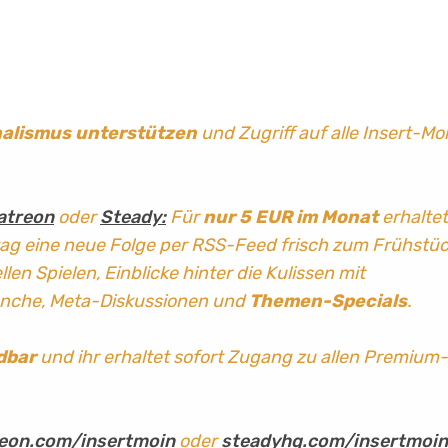
nalismus
unterstützen
und Zugriff auf alle Insert-Mo
atreon
oder
Steady:
Für
nur 5 EUR im Monat
erhaltet
tag
eine neue Folge per RSS-Feed frisch zum Frühstü
len Spielen, Einblicke hinter die Kulissen mit
anche, Meta-Diskussionen und
Themen-Specials
.
dbar
und ihr erhaltet sofort Zugang zu allen Premium-
eon.com/insertmoin
oder
steadyhq.com/insertmoin