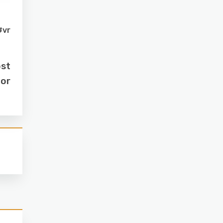
#vr
ost
dor