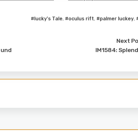
#lucky's Tale
,
#oculus rift
,
#palmer luckey
,
Next P
 und
IM1584: Splen