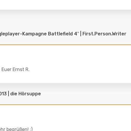
eplayer-Kampagne Battlefield 4″ | First.Person.Writer
! Euer Ernst R.
013 | die Hörsuppe
hr begrüßen! :)