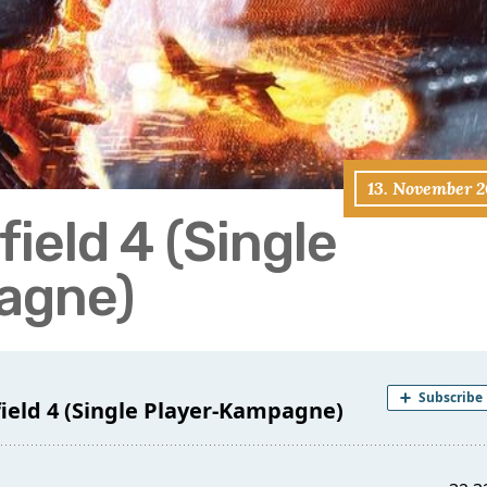
13. November 2
field 4 (Single
agne)