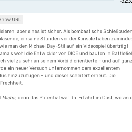
Show URL
tisieren, aber eines ist sicher: Als bombastische Schießbude
-blasende, einsame Stunden vor der Konsole haben zuminde
ie man den Michael Bay-Stil auf ein Videospiel überträgt.
amals wohl die Entwickler von DICE und bauten in Battlefie
ich viel zu sehr an seinem Vorbild orientierte – und auf gan
wurde ein neuer Versuch unternommen dem exzellentem
dus hinzuzufügen – und dieser scheitert erneut. Die
Frechheit.
d
Micha
, denn das Potential war da. Erfahrt im Cast, woran 