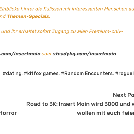
 Einblicke hinter die Kulissen mit interessanten Menschen a
und
Themen-Specials
.
und ihr erhaltet sofort Zugang zu allen Premium-only-
.com/insertmoin
oder
steadyhq.com/insertmoin
#dating
,
#kitfox games
,
#Random Encounters
,
#roguel
Next P
e
Road to 3K: Insert Moin wird 3000 und 
 Horror-
wollen mit euch feie