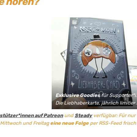
ge hören?
Exklusive Goodies
für Supporter*innen:
Die Liebhaberkarte, jährlich limitierte Fan-Shirts und vieles mehr!
stützer*innen auf Patreon
und
Steady
verfügbar: Für nur
 Mittwoch und Freitag
eine neue Folge
per RSS-Feed frisch