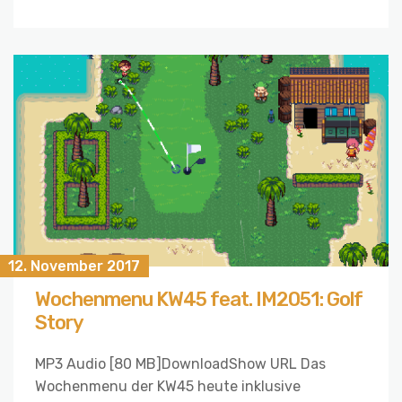
12. November 2017
Wochenmenu KW45 feat. IM2051: Golf
Story
MP3 Audio [80 MB]DownloadShow URL Das
Wochenmenu der KW45 heute inklusive