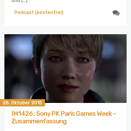
und […]
Podcast (kostenfrei)
28. Oktober 2015
IM1426 : Sony PK Paris Games Week -
Zusammenfassung