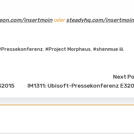
eon.com/insertmoin
oder
steadyhq.com/insertmoin
#Pressekonferenz
,
#Project Morpheus
,
#shenmue iii
,
Next P
E32015
IM1311: Ubisoft-Pressekonferenz E32