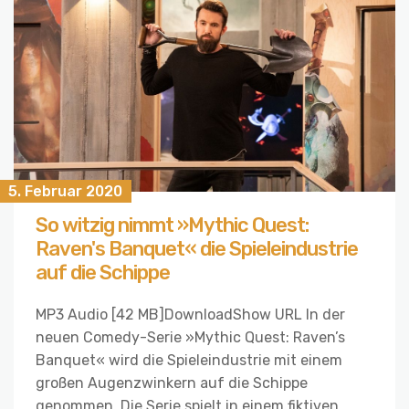
5. Februar 2020
So witzig nimmt »Mythic Quest:
Raven's Banquet« die Spieleindustrie
auf die Schippe
MP3 Audio [42 MB]DownloadShow URL In der
neuen Comedy-Serie »Mythic Quest: Raven’s
Banquet« wird die Spieleindustrie mit einem
großen Augenzwinkern auf die Schippe
genommen. Die Serie spielt in einem fiktiven