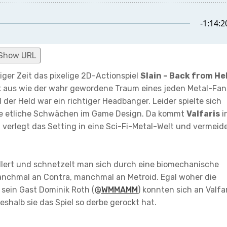
Show URL
niger Zeit das pixelige 2D-Actionspiel
Slain – Back from He
ck aus wie der wahr gewordene Traum eines jeden Metal-Fan
 der Held war ein richtiger Headbanger. Leider spielte sich
tte etliche Schwächen im Game Design. Da kommt
Valfaris
i
r, verlegt das Setting in eine Sci-Fi-Metal-Welt und vermeid
llert und schnetzelt man sich durch eine biomechanische
manchmal an Contra, manchmal an Metroid. Egal woher die
sein Gast Dominik Roth (
@WMMAMM
) konnten sich an Valfa
eshalb sie das Spiel so derbe gerockt hat.