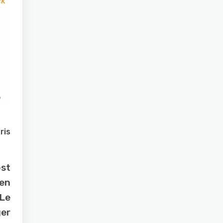
ck
ris
ost
den
(Le
ger