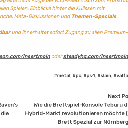
tag
eine neue Folge per RSS-Feed frisch zum Frühstü
len Spielen, Einblicke hinter die Kulissen mit
anche, Meta-Diskussionen und
Themen-Specials
.
dbar
und ihr erhaltet sofort Zugang zu allen Premium-
eon.com/insertmoin
oder
steadyhq.com/insertmoin
#metal
,
#pc
,
#ps4
,
#slain
,
#valfa
Next P
Raven's
Wie die Brettspiel-Konsole Teburu 
 die
Hybrid-Markt revolutionieren möchte 
Brett Spezial zur Nürnber