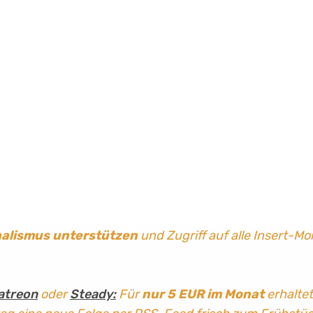
nalismus
unterstützen
und Zugriff auf alle Insert-Mo
atreon
oder
Steady:
Für
nur 5 EUR im Monat
erhaltet