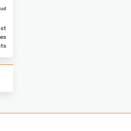
oud
ost
des
ts