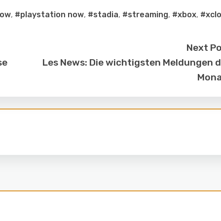
now
,
#playstation now
,
#stadia
,
#streaming
,
#xbox
,
#xcl
Next P
se
Les News: Die wichtigsten Meldungen 
Mona