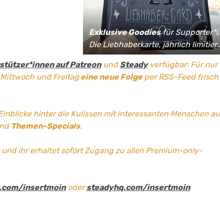
Exklusive Goodies
für Supporter*innen:
Die Liebhaberkarte, jährlich limitierte Fan-Shirts und vieles mehr!
stützer*innen auf Patreon
und
Steady
verfügbar: Für nur
 Mittwoch und Freitag
eine neue Folge
per RSS-Feed frisch
 Einblicke hinter die Kulissen mit interessanten Menschen a
und
Themen-Specials
.
und ihr erhaltet sofort Zugang zu allen Premium-only-
.com/insertmoin
oder
steadyhq.com/insertmoin