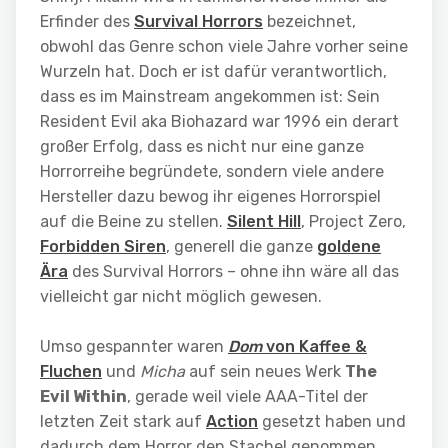
Erfinder des
Survival Horrors
bezeichnet,
obwohl das Genre schon viele Jahre vorher seine
Wurzeln hat. Doch er ist dafür verantwortlich,
dass es im Mainstream angekommen ist: Sein
Resident Evil aka Biohazard war 1996 ein derart
großer Erfolg, dass es nicht nur eine ganze
Horrorreihe begründete, sondern viele andere
Hersteller dazu bewog ihr eigenes Horrorspiel
auf die Beine zu stellen.
Silent Hill
, Project Zero,
Forbidden Siren
, generell die ganze
goldene
Ära
des Survival Horrors – ohne ihn wäre all das
vielleicht gar nicht möglich gewesen.
Umso gespannter waren
Dom
von Kaffee &
Fluchen
und
Micha
auf sein neues Werk
The
Evil Within
, gerade weil viele AAA-Titel der
letzten Zeit stark auf
Action
gesetzt haben und
dadurch dem Horror den Stachel genommen