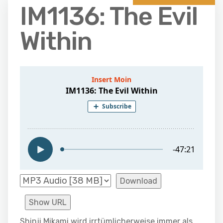
IM1136: The Evil
Within
Download
Show URL
Shinji Mikami wird irrtümlicherweise immer als