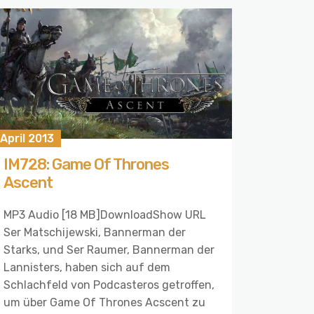
 April 2013
IM728: Game Of Thrones
Ascent
MP3 Audio [18 MB]DownloadShow URL
Ser Matschijewski, Bannerman der
Starks, und Ser Raumer, Bannerman der
Lannisters, haben sich auf dem
Schlachfeld von Podcasteros getroffen,
um über Game Of Thrones Acscent zu