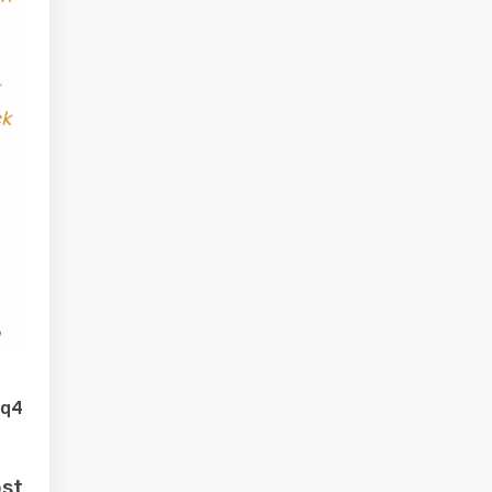
ck
q4
ost