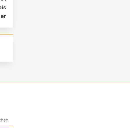
bis
er
chen