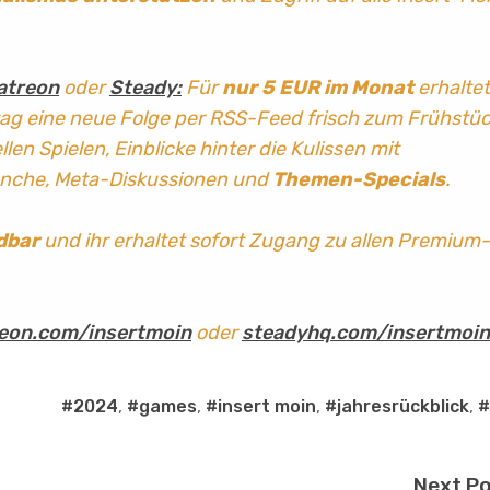
atreon
oder
Steady:
Für
nur 5 EUR im Monat
erhaltet
tag
eine neue Folge per RSS-Feed frisch zum Frühstü
len Spielen, Einblicke hinter die Kulissen mit
anche, Meta-Diskussionen und
Themen-Specials
.
dbar
und ihr erhaltet sofort Zugang zu allen Premium-
eon.com/insertmoin
oder
steadyhq.com/insertmoin
#2024
,
#games
,
#insert moin
,
#jahresrückblick
,
#
Next P