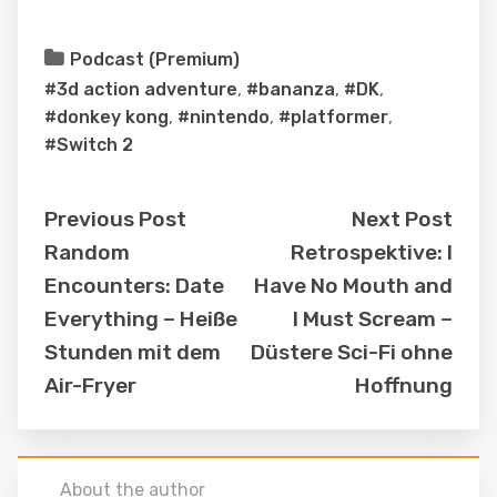
Podcast (Premium)
#3d action adventure
,
#bananza
,
#DK
,
#donkey kong
,
#nintendo
,
#platformer
,
#Switch 2
Previous Post
Next Post
Random
Retrospektive: I
Encounters: Date
Have No Mouth and
Everything – Heiße
I Must Scream –
Stunden mit dem
Düstere Sci-Fi ohne
Air-Fryer
Hoffnung
About the author