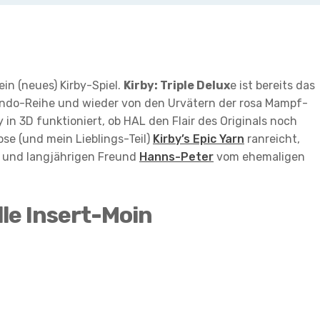
in (neues) Kirby-Spiel.
Kirby: Triple Delux
e ist bereits das
tendo-Reihe und wieder von den Urvätern der rosa Mampf-
y in 3D funktioniert, ob HAL den Flair des Originals noch
se (und mein Lieblings-Teil)
Kirby’s Epic Yarn
ranreicht,
t und langjährigen Freund
Hanns-Peter
vom ehemaligen
elle Insert-Moin