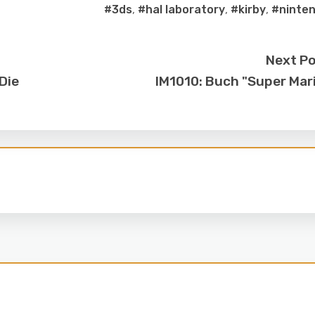
#3ds
,
#hal laboratory
,
#kirby
,
#ninte
Next P
Die
IM1010: Buch "Super Mar