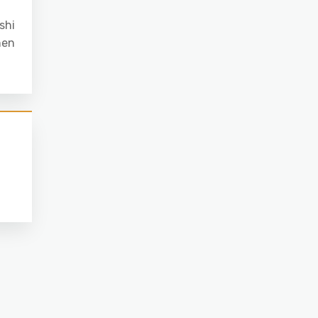
shi
hen