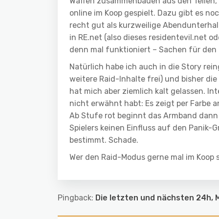
Waffen zusammenbauen aus den Teilen, 
online im Koop gespielt. Dazu gibt es no
recht gut als kurzweilige Abendunterhal
in RE.net (also dieses residentevil.net 
denn mal funktioniert – Sachen für den
Natürlich habe ich auch in die Story re
weitere Raid-Inhalte frei) und bisher die 
hat mich aber ziemlich kalt gelassen. In
nicht erwähnt habt: Es zeigt per Farbe a
Ab Stufe rot beginnt das Armband dann de
Spielers keinen Einfluss auf den Panik-G
bestimmt. Schade.
Wer den Raid-Modus gerne mal im Koop s
Pingback:
Die letzten und nächsten 24h, M