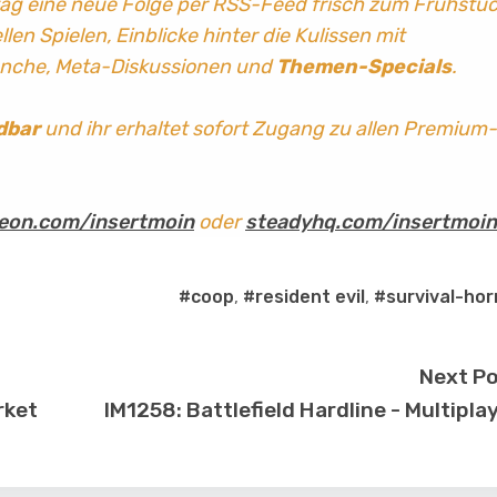
tag
eine neue Folge per RSS-Feed frisch zum Frühstü
len Spielen, Einblicke hinter die Kulissen mit
anche, Meta-Diskussionen und
Themen-Specials
.
dbar
und ihr erhaltet sofort Zugang zu allen Premium-
eon.com/insertmoin
oder
steadyhq.com/insertmoin
#coop
,
#resident evil
,
#survival-hor
Next P
rket
IM1258: Battlefield Hardline - Multipla