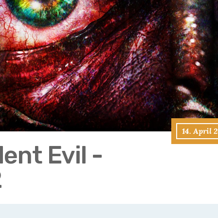
14. April 
ent Evil -
2