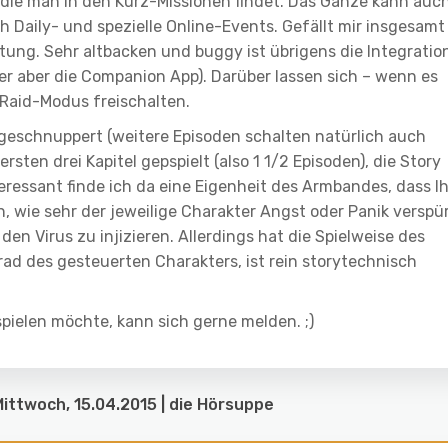
die man in den Kurz-Missionen findet. Das Ganze kann auc
ch Daily- und spezielle Online-Events. Gefällt mir insgesamt
tung. Sehr altbacken und buggy ist übrigens die Integratio
oder aber die Companion App). Darüber lassen sich – wenn es
 Raid-Modus freischalten.
ingeschnuppert (weitere Episoden schalten natürlich auch
ersten drei Kapitel gepspielt (also 1 1/2 Episoden), die Story
teressant finde ich da eine Eigenheit des Armbandes, dass Ih
n, wie sehr der jeweilige Charakter Angst oder Panik verspür
n Virus zu injizieren. Allerdings hat die Spielweise des
rad des gesteuerten Charakters, ist rein storytechnisch
pielen möchte, kann sich gerne melden. ;)
ittwoch, 15.04.2015 | die Hörsuppe