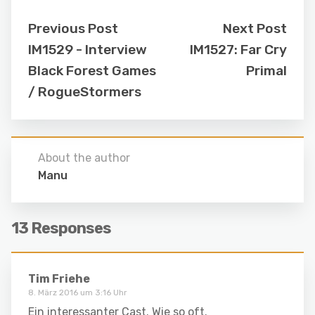
Previous Post
Next Post
IM1529 - Interview
IM1527: Far Cry
Black Forest Games
Primal
/ RogueStormers
About the author
Manu
13 Responses
Tim Friehe
8. März 2016 um 3:16 Uhr
Ein interessanter Cast. Wie so oft.