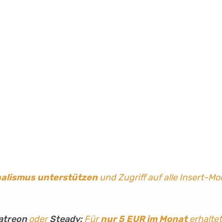
nalismus
unterstützen
und Zugriff auf alle Insert-Mo
atreon
oder
Steady:
Für
nur 5 EUR im Monat
erhaltet