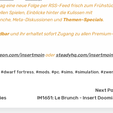
tag
eine neue Folge per RSS-Feed frisch zum Frühstü
len Spielen, Einblicke hinter die Kulissen mit
anche, Meta-Diskussionen und
Themen-Specials
.
dbar
und ihr erhaltet sofort Zugang zu allen Premium-
eon.com/insertmoin
oder
steadyhq.com/insertmoin
,
#dwarf fortress
,
#mods
,
#pc
,
#sims
,
#simulation
,
#zwe
Next P
ies
IM1651: Le Brunch - Insert Doom