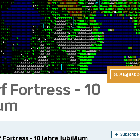
8. August 
 Fortress - 10
äum