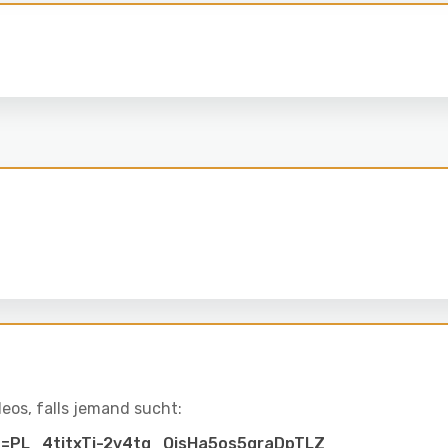
eos, falls jemand sucht:
ist=PL_4titxTj-2v4tg_QisHa5os5qraDpTLZ