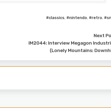
#classics
,
#nintendo
,
#retro
,
#s
Next P
IM2044: Interview Megagon Industr
(Lonely Mountains: Downhi