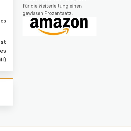
für die Weiterleitung einen
gewissen Prozentsatz.
nes
ost
ies
ll)