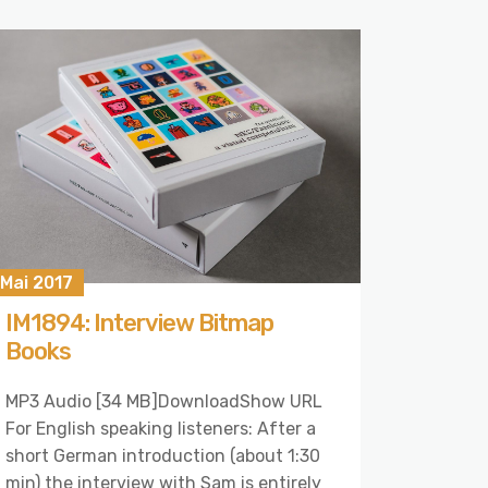
 Mai 2017
IM1894: Interview Bitmap
Books
MP3 Audio [34 MB]DownloadShow URL
For English speaking listeners: After a
short German introduction (about 1:30
min) the interview with Sam is entirely