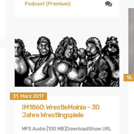
Podcast (Premium)
15.
31. März 2017
IM1860: WrestleMoinia – 30
Jahre Wrestlingspiele
MP3 Audio [100 MB]DownloadShow URL