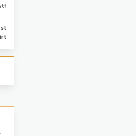
wtf
ost
irt
k