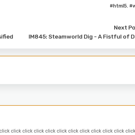
#html5
,
#
Next P
ified
IM845: Steamworld Dig - A Fistful of D
click click click click click click click click click click click clic