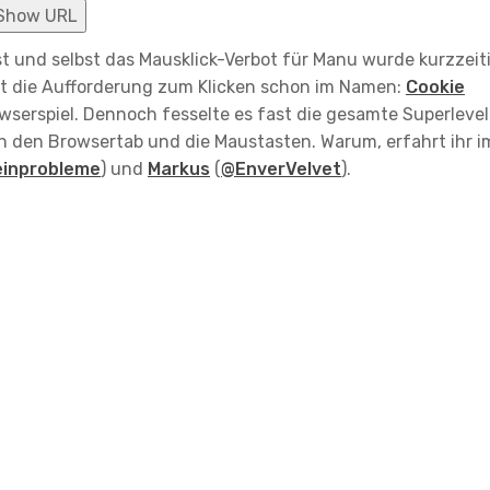
Show URL
t und selbst das Mausklick-Verbot für Manu wurde kurzzeit
ht die Aufforderung zum Klicken schon im Namen:
Cookie
owserspiel. Dennoch fesselte es fast die gesamte Superlevel
n den Browsertab und die Maustasten. Warum, erfahrt ihr i
inprobleme
) und
Markus
(
@EnverVelvet
).