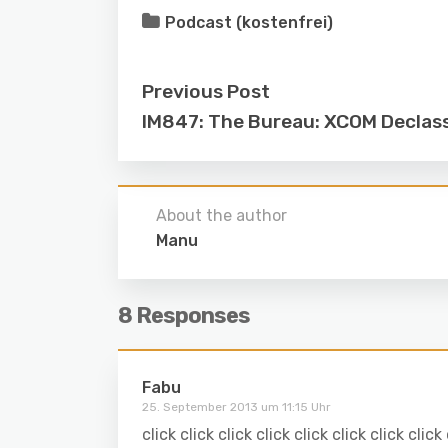
Podcast (kostenfrei)
Previous Post
IM847: The Bureau: XCOM Declass
About the author
Manu
8 Responses
Fabu
25. September 2013 um 11:15 Uhr
click click click click click click click click 