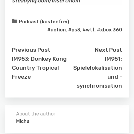
steadyhq.com/insertmoin
Podcast (kostenfrei)
#action
,
#ps3
,
#wtf
,
#xbox 360
Previous Post
Next Post
IM953: Donkey Kong
IM951:
Country Tropical
Spielelokalisation
Freeze
und -
synchronisation
About the author
Micha