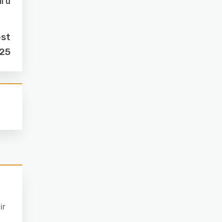
i u
ost
025
ir