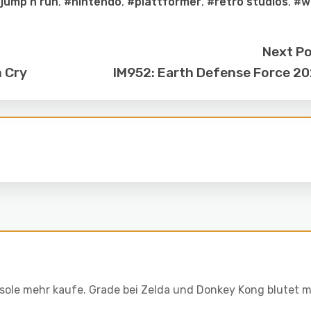
jump'n'run
,
#nintendo
,
#plattformer
,
#retro studios
,
#wi
Next P
m Cry
IM952: Earth Defense Force 2
sole mehr kaufe. Grade bei Zelda und Donkey Kong blutet m