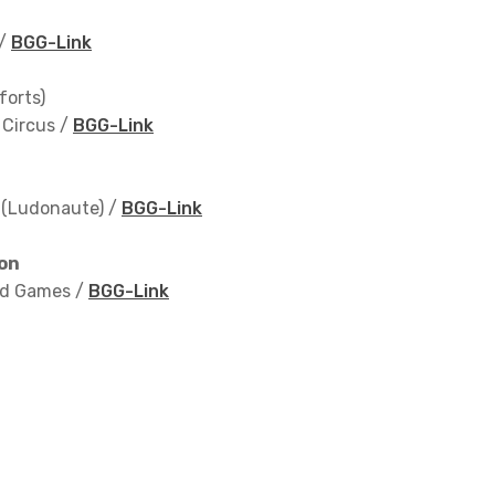
/
BGG-Link
orts)
 Circus /
BGG-Link
 (Ludonaute)
/
BGG-Link
ion
ted Games /
BGG-Link