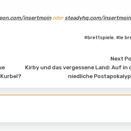
eon.com/insertmoin
oder
steadyhq.com/insertmoin
#brettspiele
,
#le br
Next P
ue
Kirby und das vergessene Land: Auf in 
 Kurbel?
niedliche Postapokaly