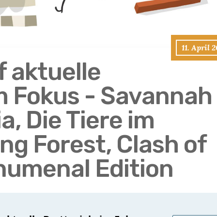
11. April 
f aktuelle
im Fokus - Savannah
a, Die Tiere im
ing Forest, Clash of
numenal Edition