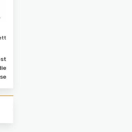
ett
ost
die
pse