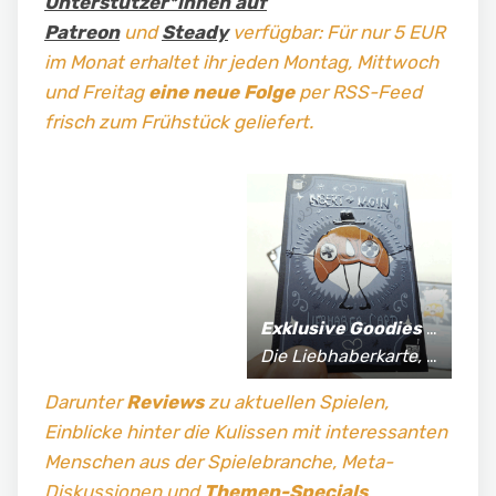
Unterstützer*innen auf
Patreon
und
Steady
verfügbar: Für nur 5 EUR
im Monat erhaltet ihr jeden Montag, Mittwoch
und Freitag
eine neue Folge
per RSS-Feed
frisch zum Frühstück geliefert.
Exklusive Goodies
für Supporter*innen:
Die Liebhaberkarte, jährlich limitierte Fan-Shirts und vieles mehr!
Darunter
Reviews
zu aktuellen Spielen,
Einblicke hinter die Kulissen mit interessanten
Menschen aus der Spielebranche, Meta-
Diskussionen und
Themen-Specials
.