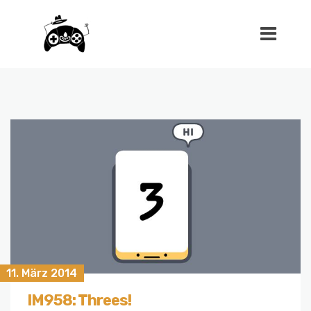
11. März 2014
IM958: Threes!