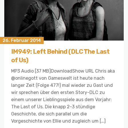
26. Februar 2014
IM949: Left Behind (DLC The Last
of Us)
MP3 Audio [37 MB]DownloadShow URL Chris aka
@onlinegott von Gameswelt ist heute nach
langer Zeit (Folge 477!) mal wieder zu Gast und
wir sprechen über den ersten Story-DLC zu
einem unserer Lieblingsspiele aus dem Vorjahr:
The Last of Us. Die knapp 2-3 stündige
Geschichte, die sich parallel um die
Vorgeschichte von Ellie und zugleich um […]