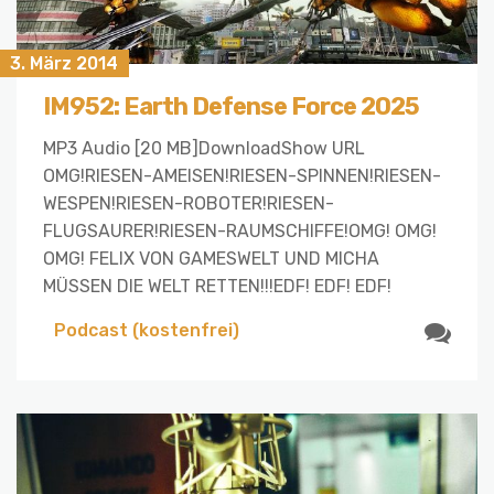
3. März 2014
IM952: Earth Defense Force 2025
MP3 Audio [20 MB]DownloadShow URL
OMG!RIESEN-AMEISEN!RIESEN-SPINNEN!RIESEN-
WESPEN!RIESEN-ROBOTER!RIESEN-
FLUGSAURER!RIESEN-RAUMSCHIFFE!OMG! OMG!
OMG! FELIX VON GAMESWELT UND MICHA
MÜSSEN DIE WELT RETTEN!!!EDF! EDF! EDF!
Podcast (kostenfrei)