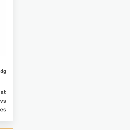
dg
ost
 vs
es