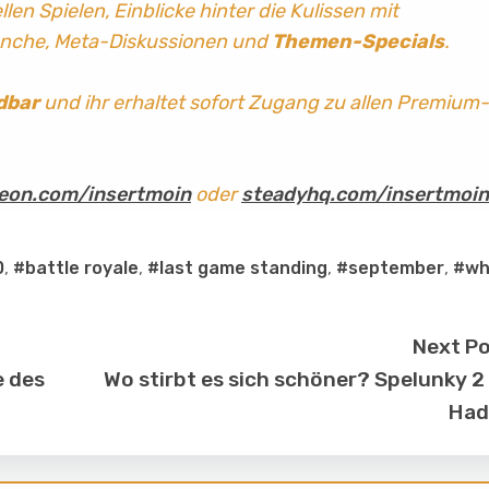
len Spielen, Einblicke hinter die Kulissen mit
anche, Meta-Diskussionen und
Themen-Specials
.
dbar
und ihr erhaltet sofort Zugang zu allen Premium-
eon.com/insertmoin
oder
steadyhq.com/insertmoin
0
,
#battle royale
,
#last game standing
,
#september
,
#wh
Next P
e des
Wo stirbt es sich schöner? Spelunky 2
Had