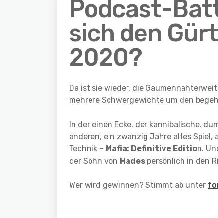
Podcast-Batt
sich den Gür
2020?
Da ist sie wieder, die Gaumennahterwe
mehrere Schwergewichte um den begehrt
In der einen Ecke, der kannibalische, d
anderen, ein zwanzig Jahre altes Spiel
Technik –
Mafia: Definitive Editio
n. Un
der Sohn von
Hades
persönlich in den R
Wer wird gewinnen? Stimmt ab unter
fo