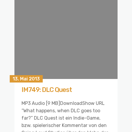
13. Mai 2013
IM749: DLC Quest
MP3 Audio [9 MB]DownloadShow URL
“What happens, when DLC goes too
far?” DLC Quest ist ein Indie-Game,
bzw. spielerischer Kommentar von den