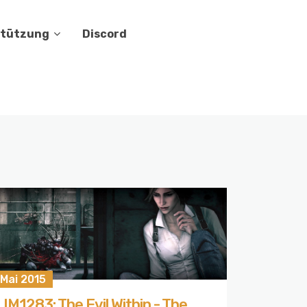
stützung
Discord
 Mai 2015
IM1283: The Evil Within - The