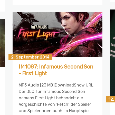
2. September 2014
IM1087: Infamous Second Son
- First Light
MP3 Audio [23 MB]DownloadShow URL
Der DLC für Infamous Second Son
namens First Light behandelt die
12.
Vorgeschichte von ‘Fetch’, der Spieler
und Spielerinnen auch im Hauptspiel