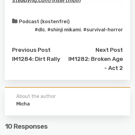
steadyhq.com/insertmoin
Podcast (kostenfrei)
#dlc
,
#shinji mikami
,
#survival-horror
Previous Post
Next Post
IM1284: Dirt Rally
IM1282: Broken Age
- Act 2
About the author
Micha
10 Responses