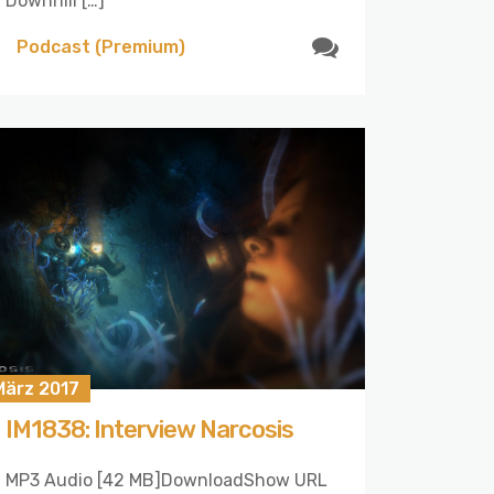
Downhill […]
Podcast (Premium)
März 2017
IM1838: Interview Narcosis
MP3 Audio [42 MB]DownloadShow URL