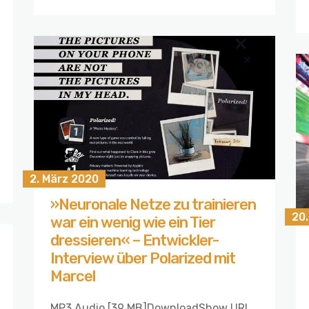
2. März 2020
»Neuronale Netze zu trainieren
20.
war ein wenig wie ein Tier
dressieren« – Entwickler-
Interview über Polarized mit
Marcel
MP3 Audio [39 MB]DownloadShow URL