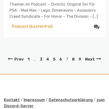
Themen im Podcast: – Divinity: Original Sin für
PS4 – Mad Max – Lego: Dimensions – Assassin’s
Creed Syndicate – For Honor – The Division – […]
Podcast (kostenfrei)
Prev
1
…
3
4
5
6
7
8
9
Next
Kontakt
/
Impressum
/
Datenschutzerklärung
/
zum
Discord-Server