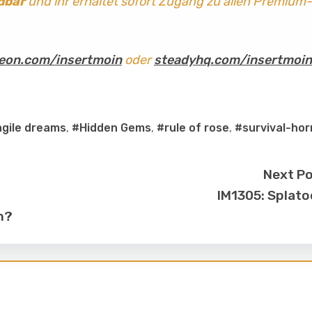
dbar
und ihr erhaltet sofort Zugang zu allen Premium-
eon.com/insertmoin
oder
steadyhq.com/insertmoin
agile dreams
,
#Hidden Gems
,
#rule of rose
,
#survival-hor
Next P
IM1305: Splat
n?