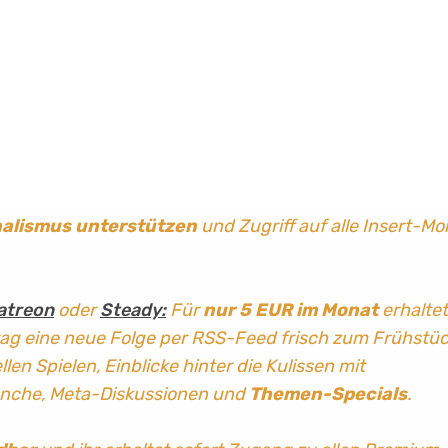
nalismus
unterstützen
und Zugriff auf alle Insert-Mo
atreon
oder
Steady:
Für
nur 5 EUR im Monat
erhaltet
tag
eine neue Folge per RSS-Feed frisch zum Frühstü
len Spielen, Einblicke hinter die Kulissen mit
anche, Meta-Diskussionen und
Themen-Specials
.