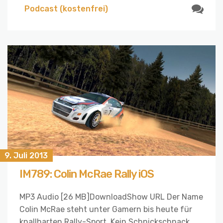
Podcast (kostenfrei)
9. Juli 2013
IM789: Colin McRae Rally iOS
MP3 Audio [26 MB]DownloadShow URL Der Name
Colin McRae steht unter Gamern bis heute für
knallharten Rally-Sport. Kein Schnickschnack