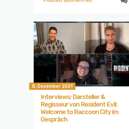
Podcast (kostenfrei)
8. Dezember 2021
Interviews: Darsteller &
Regisseur von Resident Evil:
Welcome to Raccoon City im
Gespräch