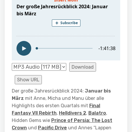
Download
Show URL
Der große Jahresrückblick 2024:
Januar bis
März
mit Anne, Micha und Manu über alle
Highlights des ersten Quartals mit
Final
Fantasy VII Rebirth
,
Helldivers 2
,
Balatro
,
Hidden Gems wie
Prince of Persia: The Lost
Crown
und
Pacific Drive
und Annes “Lappen