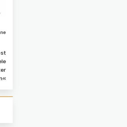
one
ost
ele
er
in«