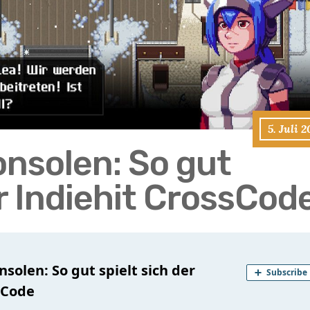
5. Juli 
onsolen: So gut
er Indiehit CrossCod