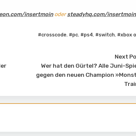
eon.com/insertmoin
oder
steadyhq.com/insertmoin
#crosscode
,
#pc
,
#ps4
,
#switch
,
#xbox 
Next P
der
Wer hat den Gürtel? Alle Juni-Spi
gegen den neuen Champion »Monst
Tra