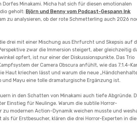
 Dorfes Minakami. Micha hat sich für diesen emotionalen
dio geholt:
Björn und Benny vom Podcast-Gespann Ink
m zu analysieren, ob der rote Schmetterling auch 2026 no
die drei mit einer Mischung aus Ehrfurcht und Skepsis auf 
spektive zwar die Immersion steigert, aber gleichzeitig d
kel opfert, ist nur einer der Diskussionspunkte. Das Trio
e Kampfsystem der Camera Obscura anfühlt, wie das 7.1.4-Ka
 die Haut kriechen lässt und warum die neue „Händchenhalt
und Mayu eine tolle dramaturgische Ergänzung ist.
lauern in den Schatten von Minakami auch tiefe Abgründe. 
ter Einstieg für Neulinge. Warum die subtile Horror-
iner zu modernen Action-Dynamik weichen musste und wesh
 als für Erstbesucher, klären die drei Horror-Experten in die