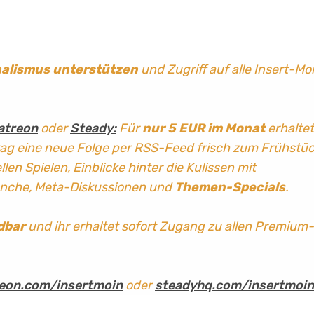
nalismus
unterstützen
und Zugriff auf alle Insert-Mo
atreon
oder
Steady:
Für
nur 5 EUR im Monat
erhaltet
tag
eine neue Folge per RSS-Feed frisch zum Frühstü
len Spielen, Einblicke hinter die Kulissen mit
anche, Meta-Diskussionen und
Themen-Specials
.
dbar
und ihr erhaltet sofort Zugang zu allen Premium-
eon.com/insertmoin
oder
steadyhq.com/insertmoin