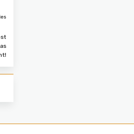
ies
ost
das
ht!