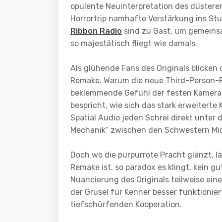
opulente Neuinterpretation des düsteren
Horrortrip namhafte Verstärkung ins Stu
Ribbon Radio
sind zu Gast, um gemeinsa
so majestätisch fliegt wie damals.
Als glühende Fans des Originals blicken 
Remake. Warum die neue Third-Person-Per
beklemmende Gefühl der festen Kamerawin
bespricht, wie sich das stark erweitert
Spatial Audio jeden Schrei direkt unter
Mechanik“ zwischen den Schwestern Mio 
Doch wo die purpurrote Pracht glänzt, 
Remake ist, so paradox es klingt, kein gu
Nuancierung des Originals teilweise e
der Grusel für Kenner besser funktioniert
tiefschürfenden Kooperation.