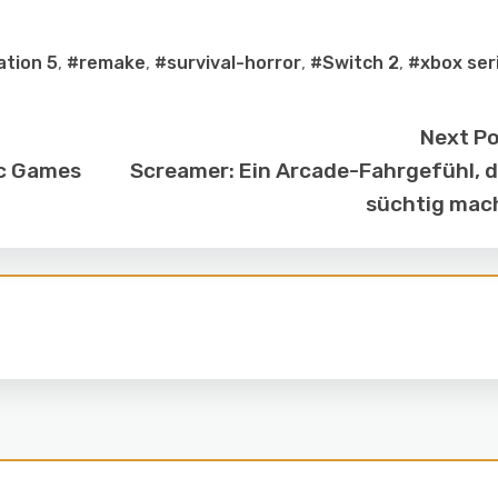
ation 5
,
#remake
,
#survival-horror
,
#Switch 2
,
#xbox ser
Next P
ic Games
Screamer: Ein Arcade-Fahrgefühl, 
süchtig mac