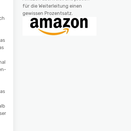
für die Weiterleitung einen
gewissen Prozentsatz.
ch
das
as
nal
en-
Das
alb
ser