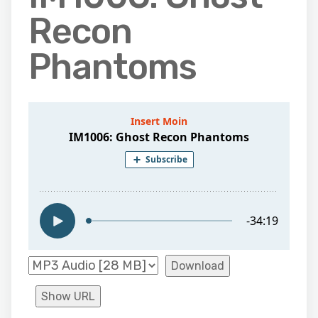
Recon
Phantoms
Download
Show URL