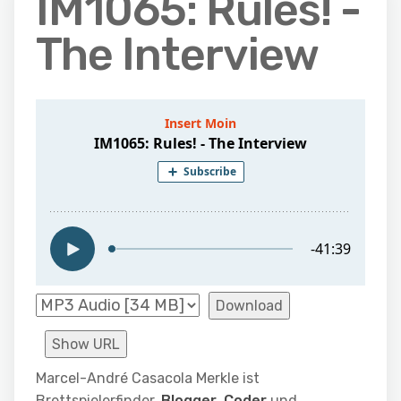
IM1065: Rules! -
The Interview
Download
Show URL
Marcel-André Casacola Merkle ist
Brettspielerfinder,
Blogger
,
Coder
und