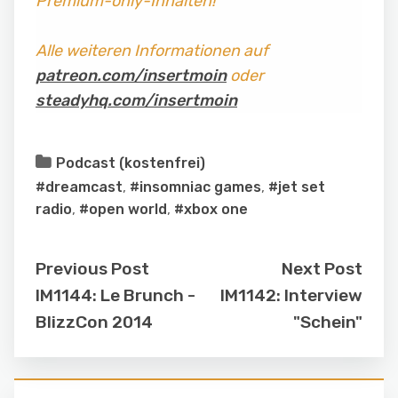
Premium-only-Inhalten!
Alle weiteren Informationen auf
patreon.com/insertmoin
oder
steadyhq.com/insertmoin
Podcast (kostenfrei)
#dreamcast
,
#insomniac games
,
#jet set
radio
,
#open world
,
#xbox one
Previous Post
Next Post
IM1144: Le Brunch -
IM1142: Interview
BlizzCon 2014
"Schein"