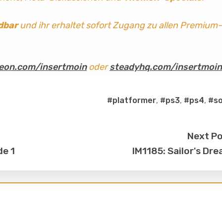
dbar
und ihr erhaltet sofort Zugang zu allen Premium-
eon.com/insertmoin
oder
steadyhq.com/insertmoin
#platformer
,
#ps3
,
#ps4
,
#s
Next P
de 1
IM1185: Sailor's Dr