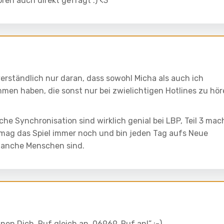
ren auch direkt gefragt :) <3
verständlich nur daran, dass sowohl Micha als auch ich
men haben, die sonst nur bei zwielichtigen Hotlines zu hö
he Synchronisation sind wirklich genial bei LBP, Teil 3 mac
mag das Spiel immer noch und bin jeden Tag aufs Neue
manche Menschen sind.
en Dich. Ruf gleich an. 06969. Ruf an!” ;-)