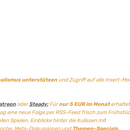
nalismus
unterstützen
und Zugriff auf alle Insert-Mo
atreon
oder
Steady:
Für
nur 5 EUR im Monat
erhaltet
tag
eine neue Folge per RSS-Feed frisch zum Frühstü
len Spielen, Einblicke hinter die Kulissen mit
anche, Meta-Diskussionen und
Themen-Specials
.