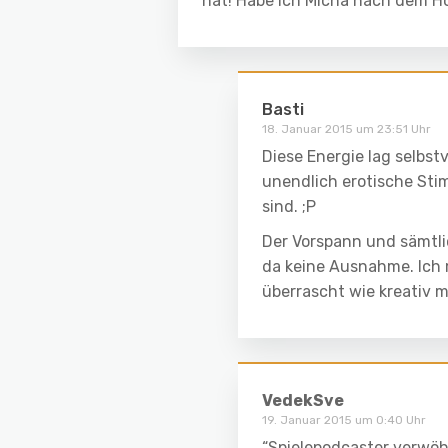
hat! Habe ich Micha nach dem Hö
Basti
18. Januar 2015 um 23:51 Uhr
Diese Energie lag selbst
unendlich erotische Stim
sind. ;P
Der Vorspann und sämtlic
da keine Ausnahme. Ich 
überrascht wie kreativ 
VedekSve
19. Januar 2015 um 0:40 Uhr
“Spielepodcaster verwöhn