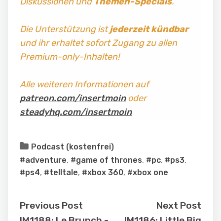
Diskussionen und
Themen-Specials
.
Die Unterstützung ist
jederzeit kündbar
und ihr erhaltet sofort Zugang zu allen
Premium-only-Inhalten!
Alle weiteren Informationen auf
patreon.com/insertmoin
oder
steadyhq.com/insertmoin
Podcast (kostenfrei)
#adventure
,
#game of thrones
,
#pc
,
#ps3
,
#ps4
,
#telltale
,
#xbox 360
,
#xbox one
Previous Post
Next Post
IM1188: Le Brunch -
IM1186: Little Big