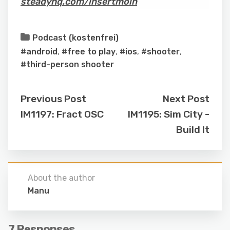
steadyhq.com/insertmoin
Podcast (kostenfrei)
#android
,
#free to play
,
#ios
,
#shooter
,
#third-person shooter
Previous Post
Next Post
IM1197: Fract OSC
IM1195: Sim City -
Build It
About the author
Manu
7 Responses