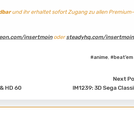
dbar
und ihr erhaltet sofort Zugang zu allen Premium-
eon.com/insertmoin
oder
steadyhq.com/insertmoin
#anime
,
#beat’em
Next P
 & HD 60
IM1239: 3D Sega Class