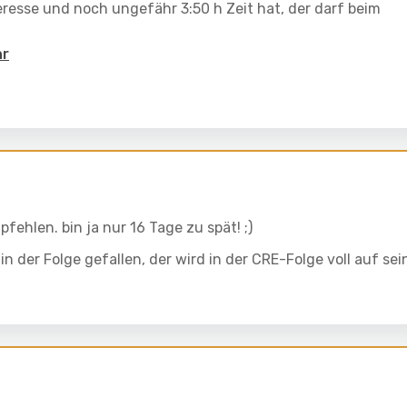
eresse und noch ungefähr 3:50 h Zeit hat, der darf beim
hr
fehlen. bin ja nur 16 Tage zu spät! ;)
 der Folge gefallen, der wird in der CRE-Folge voll auf sei