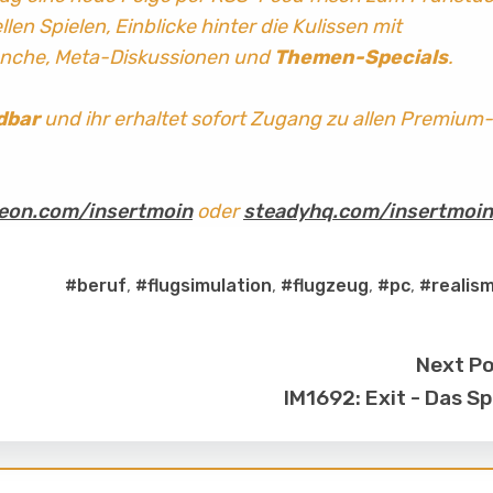
len Spielen, Einblicke hinter die Kulissen mit
anche, Meta-Diskussionen und
Themen-Specials
.
dbar
und ihr erhaltet sofort Zugang zu allen Premium-
eon.com/insertmoin
oder
steadyhq.com/insertmoin
#beruf
,
#flugsimulation
,
#flugzeug
,
#pc
,
#realis
Next P
IM1692: Exit - Das Sp