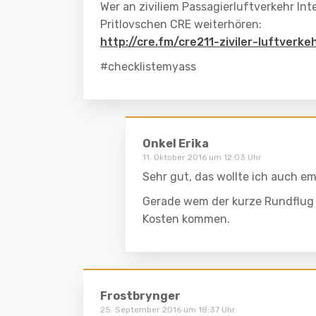
Wer an ziviliem Passagierluftverkehr Int
Pritlovschen CRE weiterhören:
http://cre.fm/cre211-ziviler-luftverke
#checklistemyass
Onkel Erika
11. Oktober 2016 um 12:03 Uhr
Sehr gut, das wollte ich auch emp
Gerade wem der kurze Rundflug in
Kosten kommen.
Frostbrynger
25. September 2016 um 18:37 Uhr