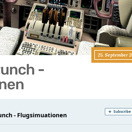
25. September 2
runch -
onen