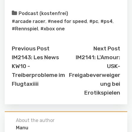
Podcast (kostenfrei)
#arcade racer
,
#need for speed
,
#pc
,
#ps4
,
#Rennspiel
,
#xbox one
Previous Post
Next Post
IM2143: Les News
IM2141: L'Amour:
KW10 -
USK-
Treiberprobleme im
Freigabeverweiger
Flugtaxiiii
ung bei
Erotikspielen
About the author
Manu