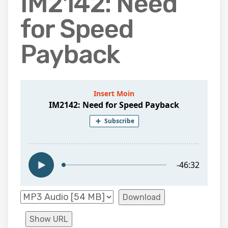
IM2142: Need
for Speed
Payback
Download
Show URL