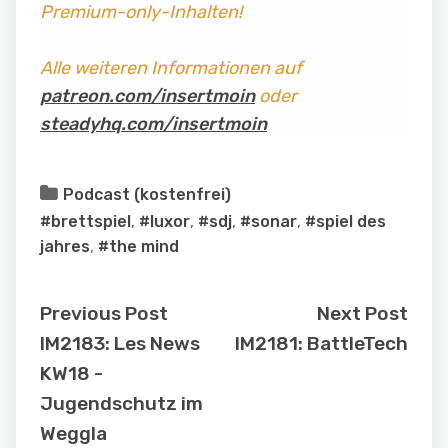
Premium-only-Inhalten!
Alle weiteren Informationen auf
patreon.com/insertmoin
oder
steadyhq.com/insertmoin
Podcast (kostenfrei)
#brettspiel
,
#luxor
,
#sdj
,
#sonar
,
#spiel des
jahres
,
#the mind
Previous Post
Next Post
IM2183: Les News
IM2181: BattleTech
KW18 -
Jugendschutz im
Weggla